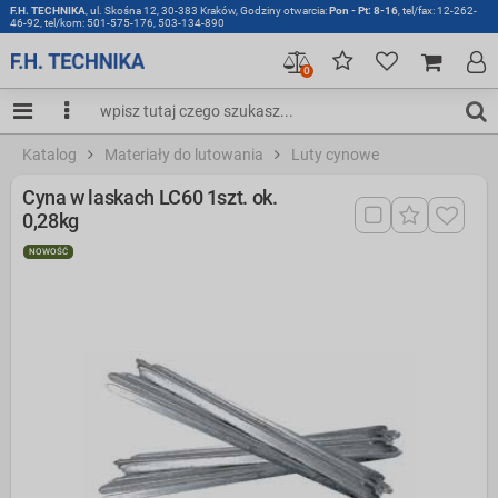
F.H. TECHNIKA
, ul. Skośna 12, 30-383 Kraków, Godziny otwarcia:
Pon - Pt: 8-16
, tel/fax: 12-262-
46-92, tel/kom: 501-575-176, 503-134-890
0
Katalog
Materiały do lutowania
Luty cynowe
Cyna w laskach LC60 1szt. ok.
0,28kg
NOWOŚĆ