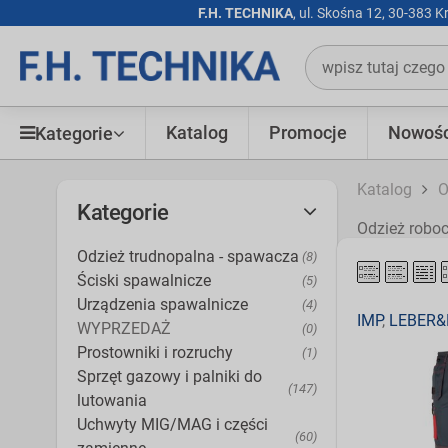
F.H. TECHNIKA
, ul. Skośna 12, 30-383 
Katalog
Promocje
Nowośc
Kategorie
Katalog
O
Kategorie
Odzież robo
Odzież trudnopalna - spawacza
(8)
Ściski spawalnicze
(5)
Urządzenia spawalnicze
(4)
IMP
,
LEBER
WYPRZEDAŻ
(0)
Prostowniki i rozruchy
(1)
Sprzęt gazowy i palniki do
(147)
lutowania
Uchwyty MIG/MAG i części
(60)