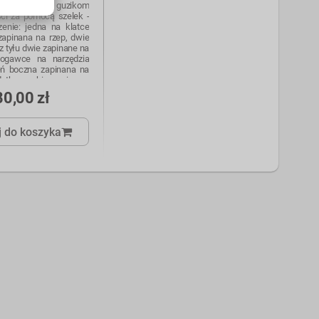
w pasie dzięki guzikom
ści za pomocą szelek -
zenie: jedna na klatce
zapinana na rzep, dwie
z tyłu dwie zapinane na
nogawce na narzędzia
eń boczna zapinana na
datkowe kieszenie na
kolannikowe KING BEE
80,00 zł
do przypięcia kluczy
 do koszyka