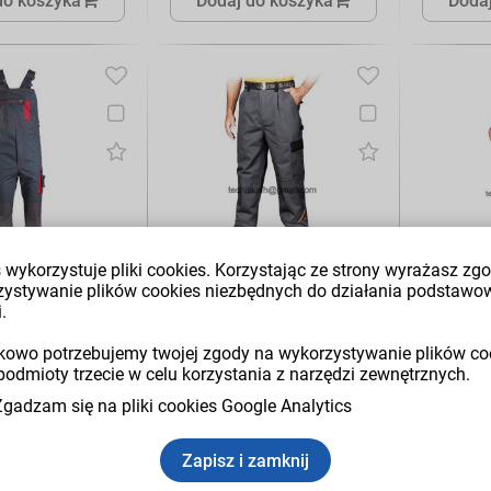
do koszyka
Dodaj do koszyka
Dodaj
użytkowania
 wykorzystuje pliki cookies. Korzystając ze strony wyrażasz zg
zystywanie plików cookies niezbędnych do działania podstawo
ochronne
Spodnie robocze do
Spodnie
.
zki SEVEN
pasa PRO MASTER
ogrodni
UARTZ
PRO-T
MASTER
owo potrzebujemy twojej zgody na wykorzystywanie plików co
podmioty trzecie w celu korzystania z narzędzi zewnętrznych.
OLSTAR
Producent:
REIS
Producent:
liester/Bawełna(65%
Spodnie ochronne do pasa. - 65%
Spodnie oc
Zgadzam się na pliki cookies Google Analytics
matura: 300 g ⁄m²,
poliester, 35% bawełna -
65% polie
13688, KATEGORIA
gramatura 295-300 g/m2 -
gramatura 
zapinane na guzik i zamek
w pasie w 
Zapisz i zamknij
błyskawiczny - gumka w pasie w
swobodę r
tylnej partii zwiększa swobodę
lepsze dop