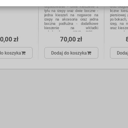
ruchów oraz umożliwia lepsze
regulacji 
dopasowanie - dwie kieszenie z
oraz długo
tyłu na rzepy oraz dwie boczne -
liczne kies
jedna kieszeń na nogawce na
piersiowej 
rzepy na akcesoria oraz jedna
po bokach, 
boczna podłużna - dodatkowe
rzep, na 
kieszenie na wkładki
oraz kiesz
nakolannikowe KING BEE -
rzep - do
końcówka do przypięcia kluczy
wkładki na
0,00 zł
70,00 zł
- końcówka 
do koszyka
Dodaj do koszyka
Dodaj