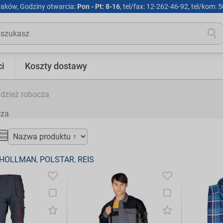
Kraków, Godziny otwarcia:
Pon - Pt: 8-16
, tel/fax: 12-262-46-92, tel/kom:
i
Koszty dostawy
dzież robocza
cza
&HOLLMAN
,
POLSTAR
,
REIS