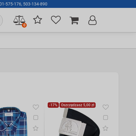
 501-575-176, 503-134-890
0
-17%
Oszczędzasz 5,00 zł