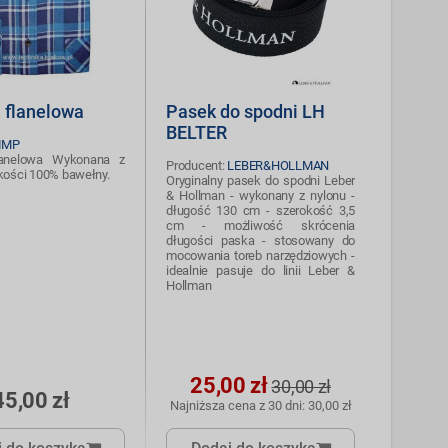
 flanelowa
Pasek do spodni LH
BELTER
IMP
lanelowa Wykonana z
Producent:
LEBER&HOLLMAN
akości 100% bawełny.
Oryginalny pasek do spodni Leber
& Hollman - wykonany z nylonu -
długość 130 cm - szerokość 3,5
cm - możliwość skrócenia
długości paska - stosowany do
mocowania toreb narzędziowych -
idealnie pasuje do linii Leber &
Hollman
25,00 zł
30,00 zł
45,00 zł
Najniższa cena z 30 dni: 30,00 zł