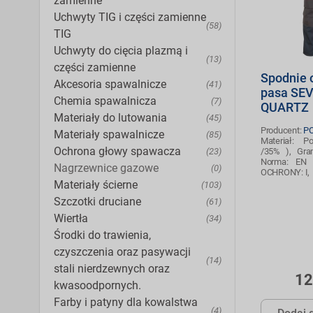
zamienne
Uchwyty TIG i części zamienne
(58)
TIG
Uchwyty do cięcia plazmą i
(13)
części zamienne
Spodnie 
Akcesoria spawalnicze
(41)
pasa SE
Chemia spawalnicza
(7)
QUARTZ
Materiały do lutowania
(45)
Producent:
P
Materiały spawalnicze
(85)
Materiał: Po
Ochrona głowy spawacza
(23)
/35% ), Gra
Norma: EN 
Nagrzewnice gazowe
(0)
OCHRONY: I,
Materiały ścierne
(103)
Szczotki druciane
(61)
Wiertła
(34)
Środki do trawienia,
czyszczenia oraz pasywacji
(14)
stali nierdzewnych oraz
12
kwasoodpornych.
Farby i patyny dla kowalstwa
(4)