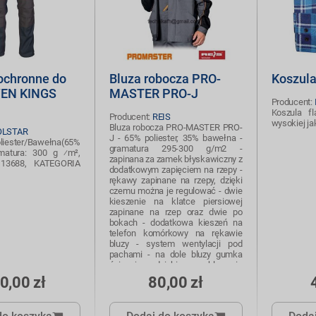
ochronne do
Bluza robocza PRO-
Koszula
VEN KINGS
MASTER PRO-J
Producent:
Koszula f
Producent:
REIS
wysokiej j
Bluza robocza PRO-MASTER PRO-
OLSTAR
J - 65% poliester, 35% bawełna -
liester/Bawełna(65%
gramatura 295-300 g/m2 -
matura: 300 g ⁄m²,
zapinana za zamek błyskawiczny z
13688, KATEGORIA
dodatkowym zapięciem na rzepy -
rękawy zapinane na rzepy, dzięki
czemu można je regulować - dwie
kieszenie na klatce piersiowej
zapinane na rzep oraz dwie po
bokach - dodatkowa kieszeń na
telefon komórkowy na rękawie
bluzy - system wentylacji pod
pachami - na dole bluzy gumka
ściągająca, dzięki czemu bluza nie
odstaje i zabezpiecza przed
0,00 zł
80,00 zł
wiatrem - dodatkowe wstawki z
materiału znajdujące się na
plecach, zwiększają komfort