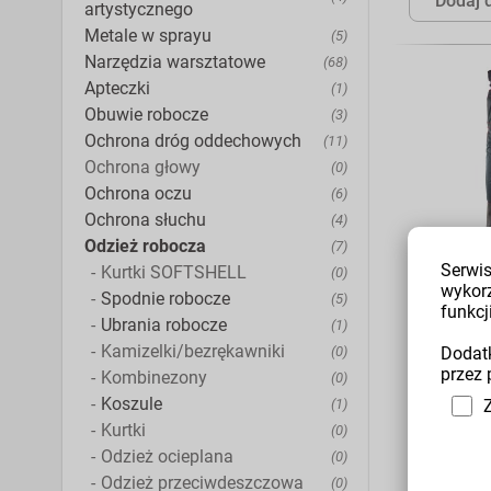
Dodaj 
artystycznego
Metale w sprayu
(5)
Narzędzia warsztatowe
(68)
Apteczki
(1)
Obuwie robocze
(3)
Ochrona dróg oddechowych
(11)
Ochrona głowy
(0)
Ochrona oczu
(6)
Ochrona słuchu
(4)
Odzież robocza
(7)
Serwis
Kurtki SOFTSHELL
(0)
wykor
Spodnie robocze
(5)
Spodnie 
funkcji
ogrodnic
Ubrania robocze
(1)
KINGS Q
Kamizelki/bezrękawniki
(0)
Dodatk
przez 
Kombinezony
(0)
Producent:
P
Materiał: Po
Koszule
(1)
/35% ), Gra
Kurtki
(0)
Norma: EN 
OCHRONY: I,
Odzież ocieplana
(0)
Odzież przeciwdeszczowa
(0)