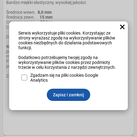
Bardzo miękki elastyczny, wysokiej jakości.
Średnice wewn.
8,0 mm
Średnica zewn.
15 mm
Ciśnienie pracy
20 bar
Ciśnienie rozrywające
60 bar
Serwis wykorzystuje pliki cookies. Korzystając ze
Długość rolki
25m
strony wyrażasz zgodę na wykorzystywanie plików
cookies niezbędnych do działania podstawowych
Wąż pomarańczowy
- Elastyczny wąż przeznaczony do
funkcji.
przepływu ciekłego propanu-butanu (LPG), mieszanki
metyloacetylenu i propandienu (MPS) oraz gazu ziemnego.
Dodatkowo potrzebujemy twojej zgody na
Przeznaczony m.in. do spawania i cięcia płomieniowego oraz
wykorzystywanie plików cookies przez podmioty
procesów pokrewnych.
trzecie w celu korzystania z narzędzi zewnętrznych.
Zgadzam się na pliki cookies Google
Zakres temperatur: od -30°C do +70°C.
Analytics
Zapisz i zamknij