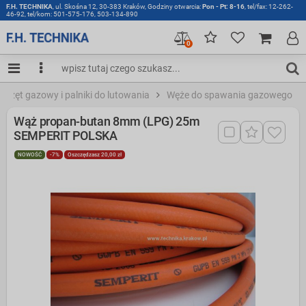
F.H. TECHNIKA
, ul. Skośna 12, 30-383 Kraków, Godziny otwarcia:
Pon - Pt: 8-16
, tel/fax: 12-262-
46-92, tel/kom: 501-575-176, 503-134-890
0
Sprzęt gazowy i palniki do lutowania
Węże do spawania gazowego
Wąż propan-butan 8mm (LPG) 25m
SEMPERIT POLSKA
NOWOŚĆ
-7%
Oszczędzasz 20,00 zł