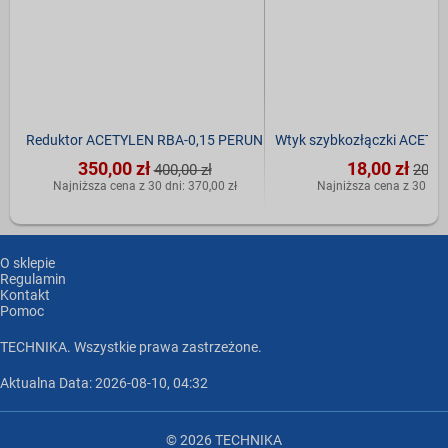
Reduktor ACETYLEN RBA-0,15 PERUN
Wtyk szybkozłączki ACET
350,00 zł
18,00 zł
400,00 zł
20,00
Najniższa cena z 30 dni: 370,00 zł
Najniższa cena z 30 dni:
O sklepie
Regulamin
Kontakt
Pomoc
TECHNIKA. Wszystkie prawa zastrzeżone.
Aktualna Data: 2026-08-10, 04:32
© 2026 TECHNIKA