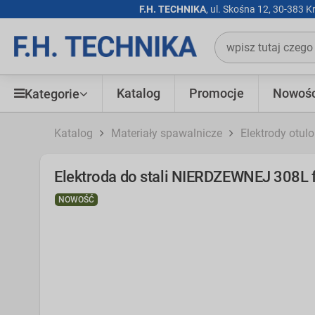
F.H. TECHNIKA
, ul. Skośna 12, 30-383 
Katalog
Promocje
Nowośc
Kategorie
Katalog
Materiały spawalnicze
Elektrody otul
Elektroda do stali NIERDZEWNEJ 308L f
NOWOŚĆ