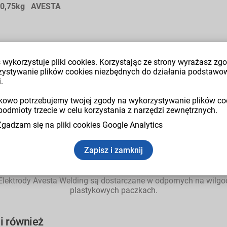
z. 0,75kg AVESTA
 wykorzystuje pliki cookies. Korzystając ze strony wyrażasz zg
zystywanie plików cookies niezbędnych do działania podstawo
.
owo potrzebujemy twojej zgody na wykorzystywanie plików co
podmioty trzecie w celu korzystania z narzędzi zewnętrznych.
Średnica: 1,5mm
Prąd spawania: 25 - 50A
Zgadzam się na pliki cookies Google Analytics
Długość: 250mm
Paczka 0,75kg - ok. 110szt.
Zapisz i zamknij
Wyrób renomowanej szwedzkiej firmy AVESTA.
Elektrody Avesta Welding są dostarczane w odpornych na wilgo
plastykowych paczkach.
li również