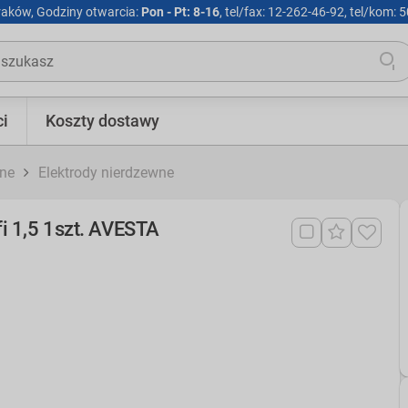
Kraków, Godziny otwarcia:
Pon - Pt: 8-16
, tel/fax: 12-262-46-92, tel/kom:
i
Koszty dostawy
one
Elektrody nierdzewne
i 1,5 1szt. AVESTA