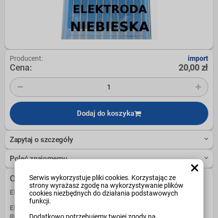
Producent:
import
Cena:
20,00 zł
Dodaj do koszyka
Zapytaj o szczegóły
Poleć znajomemu
Opis
Serwis wykorzystuje pliki cookies. Korzystając ze
strony wyrażasz zgodę na wykorzystywanie plików
Elektroda wolframowa fi 2,4 x 175 WL-20 NIEBIESKA
cookies niezbędnych do działania podstawowych
funkcji.
Elektroda o zawartości 20% lantanu. Stosowana do aluminium
oraz stopów aluminium, stali czarnych, nierdzewnych, stopów
Dodatkowo potrzebujemy twojej zgody na