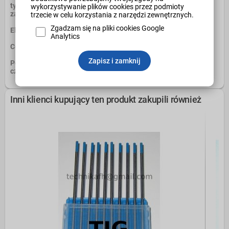
tytanu, niklu i miedzi. Posiada bardzo dobre właściwości
wykorzystywanie plików cookies przez podmioty
zapłonu i ponownego zapłonu oraz stabilny łuk.
trzecie w celu korzystania z narzędzi zewnętrznych.
Zgadzam się na pliki cookies Google
Elektrody są pakowane w pudełkach po 10szt.
Analytics
Cena za 1szt.
Zapisz i zamknij
Posiadamy w sprzedaży również inne elektrody wolframowe:
czerwone, szare, zielone, złote, niebieskie.
Inni klienci kupujący ten produkt zakupili również