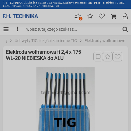
F.H. TECHNIKA
, ul. Skośna 12, 30-383 Kraków, Godziny otwarcia:
Pon - Pt: 8-16
, tel/fax: 12-262-
46-92, tel/kom: 501-575-176, 503-134-890
0
alog
Uchwyty TIG i części zamienne TIG
Elektrody wolframowe
Elektroda wolframowa fi 2,4 x 175
WL-20 NIEBIESKA do ALU